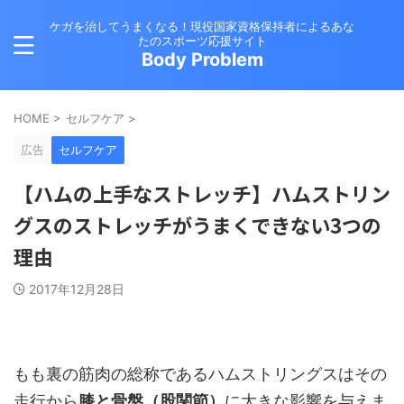
ケガを治してうまくなる！現役国家資格保持者によるあな
たのスポーツ応援サイト
Body Problem
HOME
>
セルフケア
>
広告
セルフケア
【ハムの上手なストレッチ】ハムストリン
グスのストレッチがうまくできない3つの
理由
2017年12月28日
もも裏の筋肉の総称であるハムストリングスはその
走行から
膝と骨盤（股関節）
に大きな影響を与えま