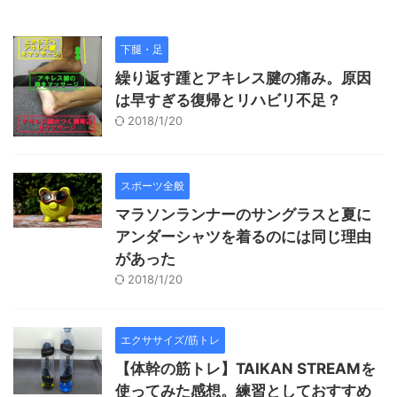
下腿・足
繰り返す踵とアキレス腱の痛み。原因
は早すぎる復帰とリハビリ不足？
2018/1/20
スポーツ全般
マラソンランナーのサングラスと夏に
アンダーシャツを着るのには同じ理由
があった
2018/1/20
エクササイズ/筋トレ
【体幹の筋トレ】TAIKAN STREAMを
使ってみた感想。練習としておすすめ