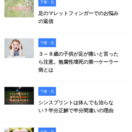
下腿・足
足のマレットフィンガーでのお悩み
の返信
下腿・足
３～８歳の子供が足が痛いと言った
ら注意。無腐性壊死の第一ケーラー
病とは
下腿・足
シンスプリントは休んでも治らな
い？半分正解で半分間違いの理由
下腿・足