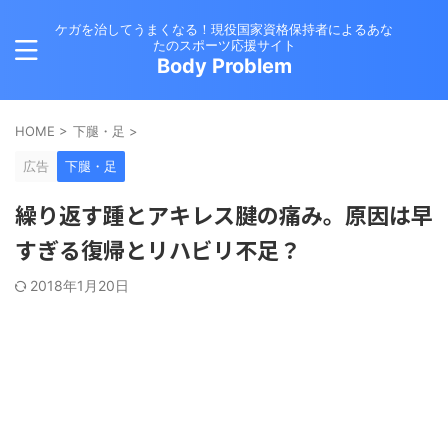
ケガを治してうまくなる！現役国家資格保持者によるあな
たのスポーツ応援サイト
Body Problem
HOME
>
下腿・足
>
広告
下腿・足
繰り返す踵とアキレス腱の痛み。原因は早
すぎる復帰とリハビリ不足？
2018年1月20日