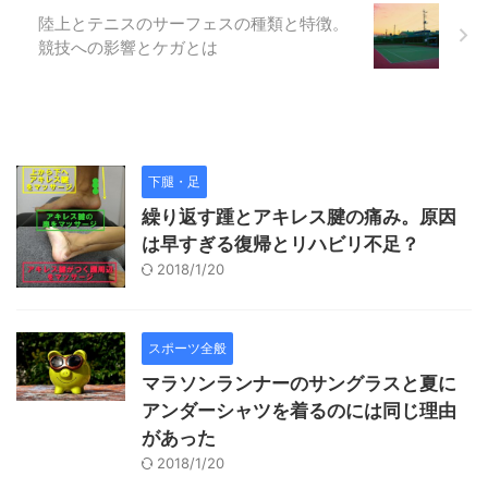
陸上とテニスのサーフェスの種類と特徴。
競技への影響とケガとは
下腿・足
繰り返す踵とアキレス腱の痛み。原因
は早すぎる復帰とリハビリ不足？
2018/1/20
スポーツ全般
マラソンランナーのサングラスと夏に
アンダーシャツを着るのには同じ理由
があった
2018/1/20