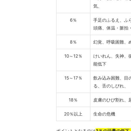
気、
6％
手足のふるえ、ふ
頭痛、体温・脈拍
8％
幻覚、呼吸困難、
10～12％
けいれん、失神、
能低下
15～17％
飲み込み困難、目
る、舌のしびれ、
18％
皮膚のひび割れ、
20％以上
生命の危機
ポイントとなるのは
3％の汗量の低下