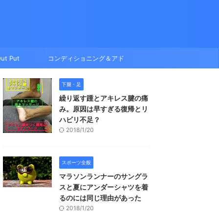
ut Put
コンディショニング＆アド
バイス
下腿・足
繰り返す踵とアキレス腱の痛
み。原因は早すぎる復帰とリ
ハビリ不足？
2018/1/20
スポーツ全般
マラソンランナーのサングラ
スと夏にアンダーシャツを着
るのには同じ理由があった
2018/1/20