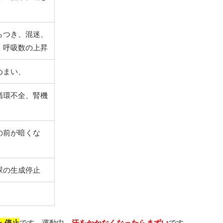
らつき、混迷、
・呼吸数の上昇
めまい、
循環不全、腎機
の前が暗くな
尿の生成停止
・停止
です。運動中、
汗をかかなくなったらまずい
です