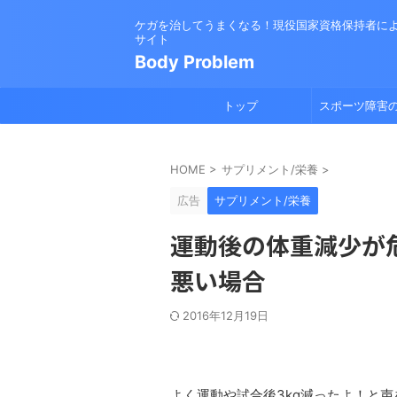
ケガを治してうまくなる！現役国家資格保持者に
サイト
Body Problem
トップ
スポーツ障害
HOME
>
サプリメント/栄養
>
広告
サプリメント/栄養
運動後の体重減少が
悪い場合
2016年12月19日
よく運動や試合後3kg減ったよ！と