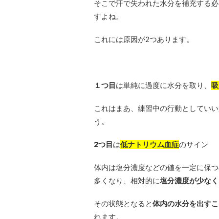
そこで汗で失われた水分を補充する必
すよね。
これには原因が2つあります。
１つ目
は単純に過度に水分を取り、
吸
これはまあ、練習中の行動としていい
う。
2つ目
は
低ナトリウム血症
のサイン
体内は塩分濃度などの値を一定に保つ
多くなり、相対的に
塩分濃度が少なく
その状態となると
体内の水分を出すこ
れます。