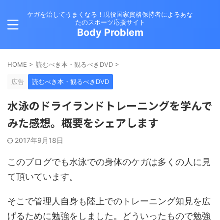
ケガを治してうまくなる！現役国家資格保持者によるあな
たのスポーツ応援サイト
Body Problem
HOME
>
読むべき本・観るべきDVD
>
広告
読むべき本・観るべきDVD
水泳のドライランドトレーニングを学んで
みた感想。概要をシェアします
2017年9月18日
このブログでも水泳での身体のケガは多くの人に見
て頂いています。
そこで管理人自身も陸上でのトレーニング知見を広
げるために勉強をしました。どういったもので勉強