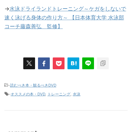
→
水泳ドライランドトレーニング～ケガをしないで
速く泳げる身体の作り方～ 【日本体育大学 水泳部
コーチ藤森善弘 監修】
-
読むべき本・観るべきDVD
-
オススメの本・DVD
,
トレーニング
,
水泳