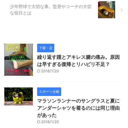
少年野球で大切な事。監督やコーチの大切
な役目とは
下腿・足
繰り返す踵とアキレス腱の痛み。原因
は早すぎる復帰とリハビリ不足？
2018/1/20
スポーツ全般
マラソンランナーのサングラスと夏に
アンダーシャツを着るのには同じ理由
があった
2018/1/20