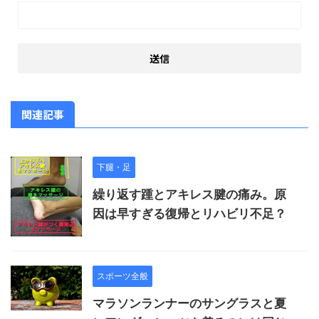
関連記事
下腿・足
繰り返す踵とアキレス腱の痛み。原
因は早すぎる復帰とリハビリ不足？
スポーツ全般
マラソンランナーのサングラスと夏