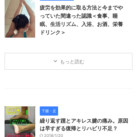
疲労を効果的に取る方法と今までや
っていた間違った認識＜食事、睡
眠、生活リズム、入浴、お酒、栄養
ドリンク＞
もっと読む
下腿・足
繰り返す踵とアキレス腱の痛み。原因
は早すぎる復帰とリハビリ不足？
2018/1/20