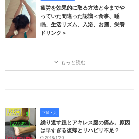
疲労を効果的に取る方法と今までや
っていた間違った認識＜食事、睡
眠、生活リズム、入浴、お酒、栄養
ドリンク＞
もっと読む
下腿・足
繰り返す踵とアキレス腱の痛み。原因
は早すぎる復帰とリハビリ不足？
2018/1/20