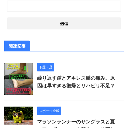
関連記事
下腿・足
繰り返す踵とアキレス腱の痛み。原
因は早すぎる復帰とリハビリ不足？
スポーツ全般
マラソンランナーのサングラスと夏